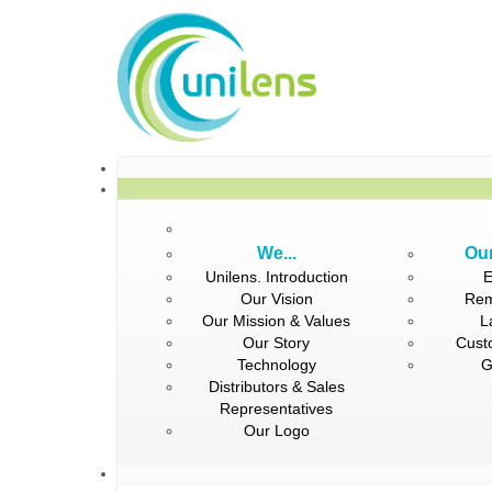
We...
Our
Unilens. Introduction
E
Our Vision
Rem
Our Mission & Values
L
Our Story
Cust
Technology
G
Distributors & Sales
Representatives
Our Logo