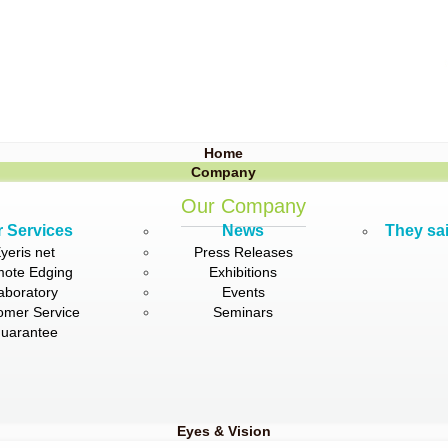
Home
Company
Our Company
 Services
News
They sai
yeris net
Press Releases
ote Edging
Exhibitions
aboratory
Events
omer Service
Seminars
uarantee
Eyes & Vision