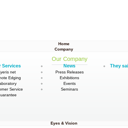
Home
Company
Our Company
 Services
News
They sai
yeris net
Press Releases
ote Edging
Exhibitions
aboratory
Events
omer Service
Seminars
uarantee
Eyes & Vision