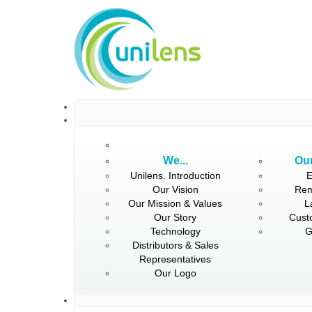
We...
Our
Unilens. Introduction
E
Our Vision
Rem
Our Mission & Values
L
Our Story
Cust
Technology
G
Distributors & Sales
Representatives
Our Logo