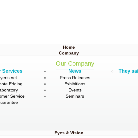
Home
Company
Our Company
 Services
News
They sai
yeris net
Press Releases
ote Edging
Exhibitions
aboratory
Events
omer Service
Seminars
uarantee
Eyes & Vision