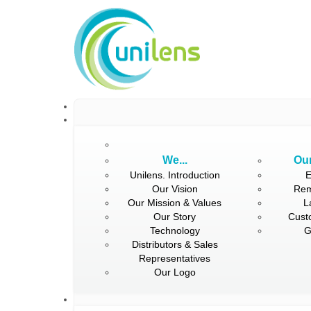
We...
Our
Unilens. Introduction
E
Our Vision
Rem
Our Mission & Values
L
Our Story
Cust
Technology
G
Distributors & Sales
Representatives
Our Logo